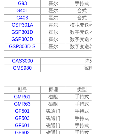
G93
霍尔
手持式
G401
霍尔
台式
G403
霍尔
台式
GSP301A
霍尔
模拟变送器
GSP301D
霍尔
数字变送器
GSP303D
霍尔
数字变送器
GSP303D-S
霍尔
数字变送器
GAS3000
阵列磁场检测系统，同
GMS980
高精度高斯计标定系统
弱磁场测量仪器
型号
原理
类型
GMR61
磁阻
手持式
GMR63
磁阻
手持式
GF501
磁通门
手持式
GF503
磁通门
手持式
GF601
磁通门
手持式
GF603
磁通门
手持式