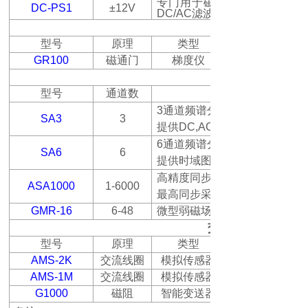
专门用于磁通门传感器的高
DC-PS1
±12V
DC/AC
滤波
型号
原理
类型
GR100
磁通门
梯度仪
型号
通道数
3
通道频谱分析仪，可连接
SA3
3
提供
DC,AC RMS
6
通道频谱分析仪，可同时连接
SA6
6
提供时域图和频谱分析功能
高精度同步采集系统，最多可
ASA1000
1-6000
最高同步采集速度
GMR-16
6-48
微型弱磁场传感器阵列，可同
交流磁场测量
型号
原理
类型
AMS-2K
交流线圈
模拟传感器
AMS-1M
交流线圈
模拟传感器
G1000
磁阻
智能变送器