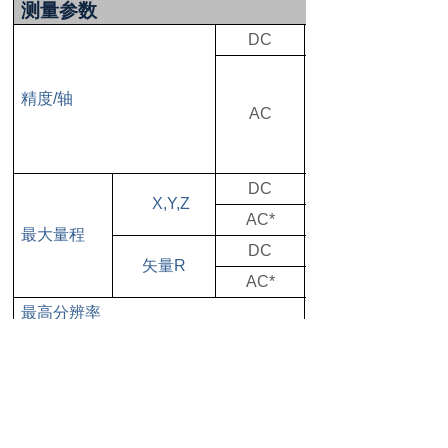
测量参数
DC
±0.1% Reading ±
±0.5% Reading ± 0
±1% Reading ± 0.
精度/轴
AC
±2% Reading ± 0.
±10% Reading ± 0
DC
±100μT
X,Y,Z
AC*
±70μT
最大量程
DC
173μT
矢量R
AC*
121.2μT
最高分辨率
0.01nT
显示位数
6位
频率响应范围[f
]
DC - 3kHz
T
传感器三轴正交性误差
<
典型温度系数
±20ppm/℃