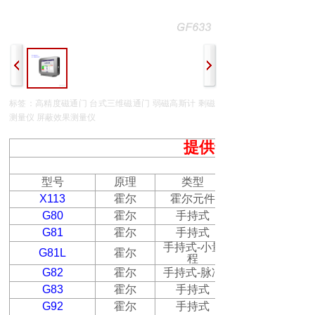
标签：高精度磁通门 台式三维磁通门 弱磁高斯计 剩磁
测量仪 屏蔽效果测量仪
提供专业的磁场测
强磁场测量仪器
型号
原理
类型
X
113
霍尔
霍尔元件
G80
霍尔
手持式
G81
霍尔
手持式
手持式
-
小量
G81L
霍尔
程
G82
霍尔
手持式
-
脉冲
G83
霍尔
手持式
G92
霍尔
手持式