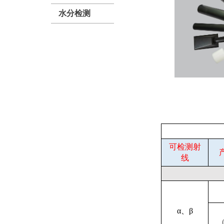
水分检测
可检测射
线
α、β