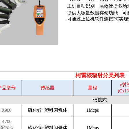
·
主机自动识别
，高效便捷多场
·
提供大容量数据存储功能，可
·
可通过上位机软件连接
PC
实现
柯雷核辐射
分类列表
γ射
产品型号
传感器
量程
(Cs13
便携式
R900
硫化锌+塑料闪烁体
1Mcps
R700
(配探头
硫化锌+塑料闪烁体
1Mcps