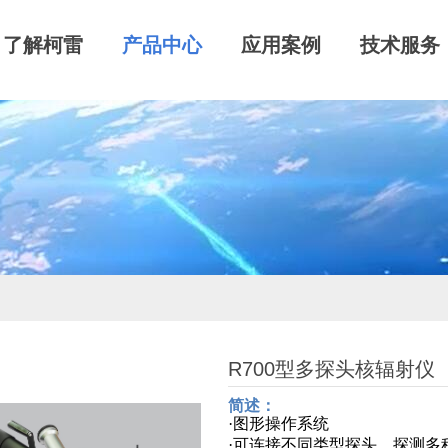
了解柯雷
产品中心
应用案例
技术服务
R700型多探头核辐射仪
简述：
·
图形操作系统
·
可连
接
不同类型探头
，探测多