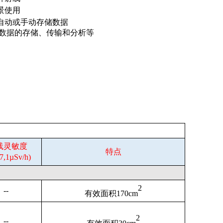
景使用
自动或手动存储数据
数据的存储、传输和分析等
线灵敏度
特点
7,1µSv/h)
2
--
有效面积1
70cm
2
--