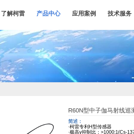
了解柯雷
产品中心
应用案例
技术服务
R60N型中子伽马射线巡
简述：
·
柯雷专利
H
型传感器
·
极高
γ
抑制比：
>1000:1(Cs-13