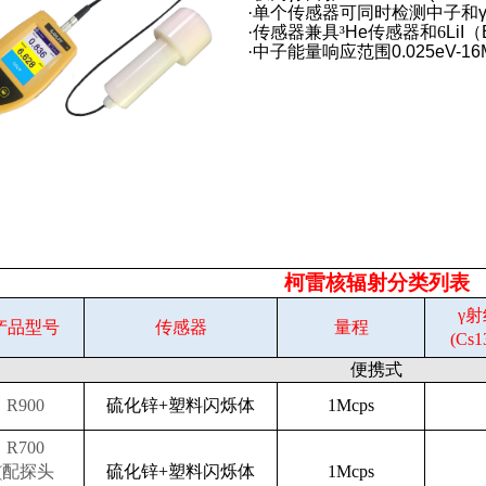
·
单个传感器可同时检测中子和
·
传感器兼具³
He
传感器和6
LiI
（
·
中子能量响应范围
0.025eV-1
柯雷核辐射
分类列表
γ
产品型号
传感器
量程
(Cs1
便携式
R900
硫化锌
+塑料闪烁体
1Mcps
R700
(配探头
硫化锌
+塑料闪烁体
1Mcps