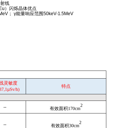
γ
射线
Eu
）闪烁晶体优点
6MeV
；
γ
能量响应范围
50keV-1.5MeV
射线灵敏度
特点
37,1µSv/h)
2
--
有效面积
1
7
0cm
2
--
有效面积
30cm