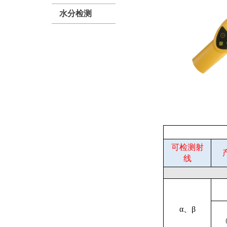
水分检测
可检测射
线
α、β