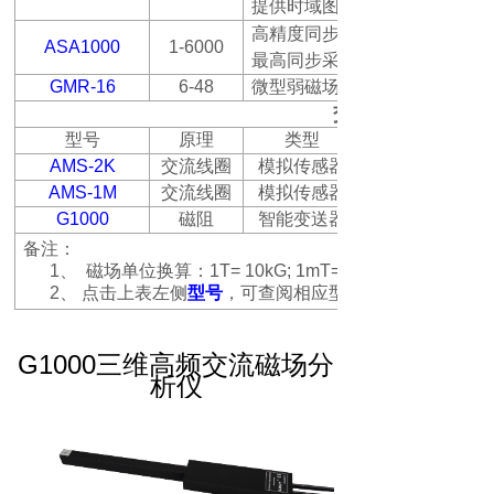
提供时域图和频谱分析功能
高精度同步采集系统，最多可
ASA1000
1-6000
最高同步采集速度
GMR-16
6-48
微型弱磁场传感器阵列，可同
交流磁场测量
型号
原理
类型
AMS-2K
交流线圈
模拟传感器
AMS-1M
交流线圈
模拟传感器
G1000
磁阻
智能变送器
备注：
1、
磁场单位换算：
1T= 10kG; 1mT= 10G; 1μT= 10mG;
2、
点击上表左侧
型号
，可查阅相应型号的产品资料
G1000
三维高频交流磁场分
析仪