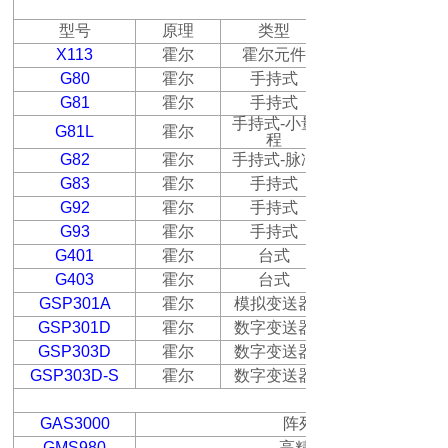
强磁场测量仪器
型号
原理
类型
X
113
霍尔
霍尔元件
G80
霍尔
手持式
G81
霍尔
手持式
手持式
-
小量
G81L
霍尔
程
G82
霍尔
手持式
-
脉冲
G83
霍尔
手持式
G92
霍尔
手持式
G93
霍尔
手持式
G401
霍尔
台式
G403
霍尔
台式
GSP301A
霍尔
模拟变送器
GSP301D
霍尔
数字变送器
GSP303D
霍尔
数字变送器
GSP303D-S
霍尔
数字变送器
GAS3000
阵列磁场检测系统，同
GMS980
高精度高斯计标定系统