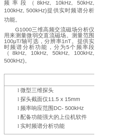
频率段（
8kHz, 10kHz, 50kHz,
100kHz, 500kHz)
提供实时频谱分析
功能。
G1000
三维高频交流磁场分析仪
用来测量微弱交直流磁场。测量范围
100μT/
轴
可选，分辨率
1nT
。提供实
时频谱分析功能，分为
5
个频率段
（
8kHz, 10kHz, 50kHz, 100kHz,
500kHz)
。
l
微型三维探头
l
探头截面仅
11.5 x 15mm
l
频率响应范围
DC- 500kHz
l
配备功能强大的上位机软件
l
实时频谱分析功能