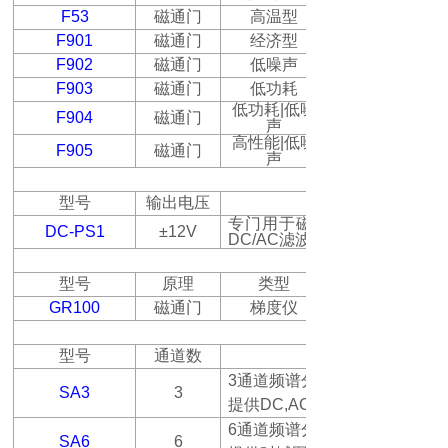
F53
磁通门
高温型
F901
磁通门
经济型
F902
磁通门
低噪声
F903
磁通门
低功耗
低功耗
|
低噪
F904
磁通门
声
高性能
|
低噪
F905
磁通门
声
型号
输出电压
专门用于磁通门传感器的高
DC-PS1
±12V
DC/AC
滤波
型号
原理
类型
GR100
磁通门
梯度仪
型号
通道数
3
通道频谱分析仪，可连接
SA3
3
提供
DC,AC RMS
6
通道频谱分析仪，可同时连接
SA6
6