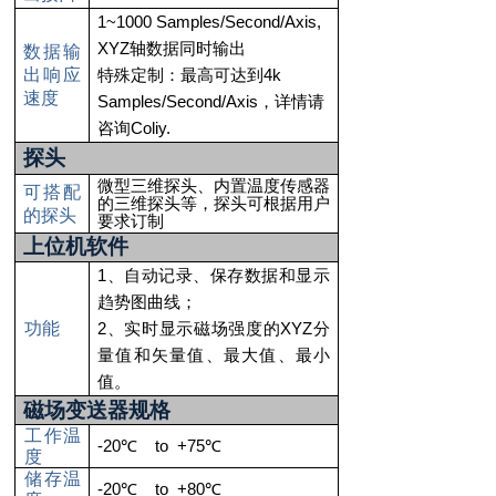
1~1000 Samples/Second/Axis,
XYZ
轴数据同时输出
数据输
出响应
4k
特殊定制：最高可达到
速度
Samples/Second/Axis
，详情请
Coliy.
咨询
探头
微型三维探头、内置温度传感器
可搭配
的三维探头等，探头可根据用户
的探头
要求订制
上位机软件
1、
自动记录、保存数据和显示
趋势图曲线；
功能
2、
XYZ
实时显示磁场强度的
分
量值和矢量值、最大值、最小
值。
磁场变送器规格
工作温
-20
to +75
℃
℃
度
储存温
-20
to +80
℃
℃