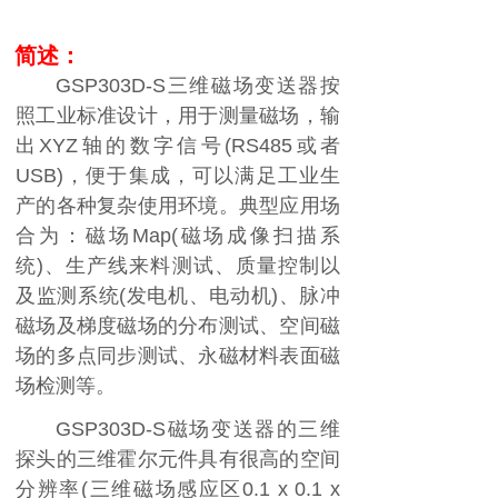
简述：
GSP303D-S
三维磁场变送器按
照工业标准设计，用于测量磁场，输
出
XYZ
轴的数字信号
(RS485
或者
USB)
，便于集成，可以满足工业生
产的各种复杂使用环境。典型应用场
合为：磁场
Map(
磁场成像扫描系
统
)
、生产线来料测试、质量控制以
及监测系统
(
发电机、电动机
)
、脉冲
磁场及梯度磁场的分布测试、空间磁
场的多点同步测试、永磁材料表面磁
场检测等。
GSP303D-S
磁场变送器的三维
探头的三维霍尔元件具有很高的空间
分辨率
(
三维磁场感应区
0.1 x 0.1 x