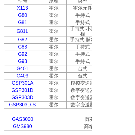
型号
原理
类型
X
113
霍尔
霍尔元件
G80
霍尔
手持式
G81
霍尔
手持式
手持式
-
小量
G81L
霍尔
程
G82
霍尔
手持式
-
脉冲
G83
霍尔
手持式
G92
霍尔
手持式
G93
霍尔
手持式
G401
霍尔
台式
G403
霍尔
台式
GSP301A
霍尔
模拟变送器
GSP301D
霍尔
数字变送器
GSP303D
霍尔
数字变送器
GSP303D-S
霍尔
数字变送器
GAS3000
阵列磁场检测系统，同
GMS980
高精度高斯计标定系统
弱磁场测量仪器