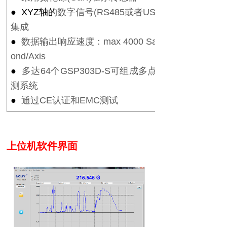
● XYZ
轴的
数字信号
(RS485
或者
USB)
集成
●
数据输出响应速度：
max 4000 Samples/Sec
ond/Axis
●
多达
64
个
GSP303D-S
可组成多点磁场同步检
测系统
●
通过
CE
认证和
EMC
测试
上位机软件界面