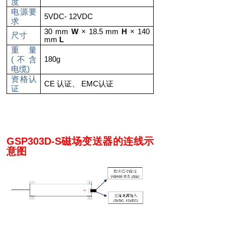
度
电源要
5VDC- 12VDC
求
30 mm
W
× 18.5 mm
H
× 140
尺寸
mm
L
重量
180g
(
不含
电缆
)
资格认
CE
EMC
认证、
认证
证
GSP303D-S
磁场变送器的连线示
意图