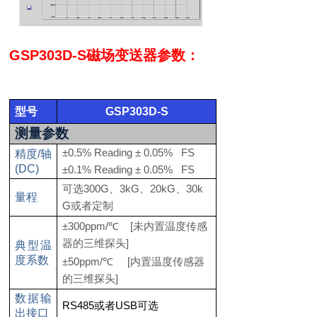
GSP303D-S
磁场变送器参数：
型号
GSP303D-S
测量参数
±0.5% Reading ± 0.05% FS
精度
/
轴
(DC)
±0.1% Reading ± 0.05% FS
300G
3kG
20kG
30k
可选
、
、
、
量程
G
或者定制
±300ppm/
[
℃
未内置温度传感
]
器的三维探头
典型温
度系数
±50ppm/
[
℃
内置温度传感器
]
的三维探头
数据输
RS485
USB
或者
可选
出接口