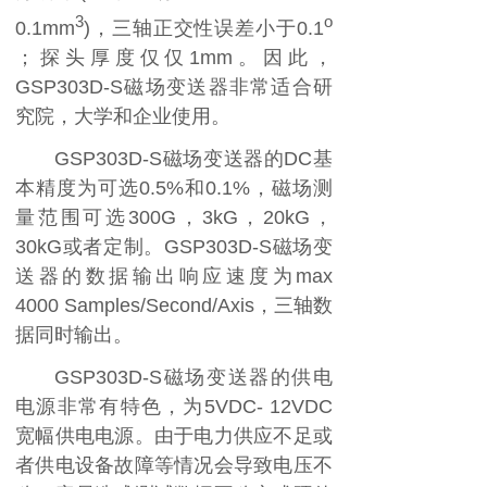
3
o
0.1mm
)
，三轴正交性误差小于
0.1
；探头厚度仅仅
1mm
。因此，
GSP303D-S
磁场变送器非常适合研
究院，大学和企业使用。
GSP303D-S
磁场变送器的
DC
基
本精度为可选
0.5%
和
0.1%
，磁场测
量范围可选
300G
，
3kG
，
20kG
，
30kG
或者定制。
GSP303D-S
磁场变
送器的数据输出响应速度为
max
4000 Samples/Second/Axis
，三轴数
据同时输出。
GSP303D-S
磁场变送器的供电
电源非常有特色，为
5VDC- 12VDC
宽幅供电电源。由于电力供应不足或
者供电设备故障等情况会导致电压不