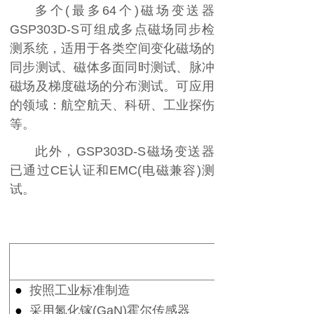
多个
(
最多
64
个
)
磁场变送器
GSP303D-S
可组成多点磁场同步检
测系统，适用于各类空间变化磁场的
同步测试、磁体多面同时测试、脉冲
磁场及梯度磁场的分布测试。可应用
的领域：航空航天、科研、工业探伤
等。
此外，
GSP303D-S
磁场变送器
已通过
CE
认证和
EMC(
电磁兼容
)
测
试。
●
按照工业标准制造
●
采用氮化镓
(GaN)
霍尔传感器