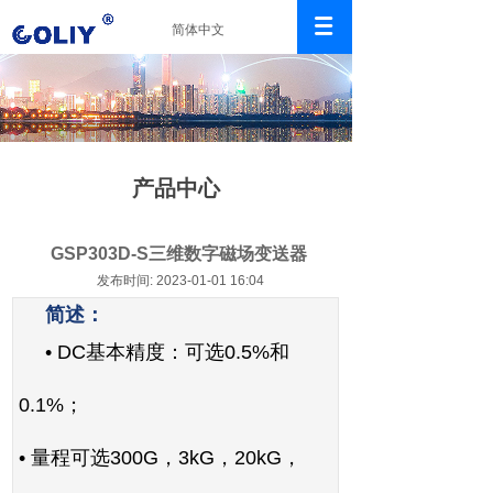
简体中文
产品中心
GSP303D-S三维数字磁场变送器
发布时间: 2023-01-01 16:04
简述：
• DC
基本精度：可选
0.5%
和
0.1%
；
•
量程可选
300G
，
3kG
，
20kG
，