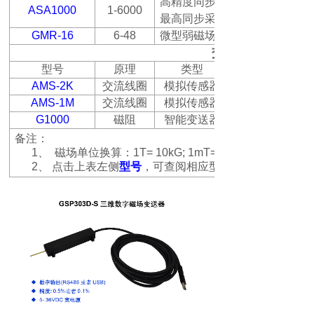
高精度同步采集系统，最多可
ASA1000
1-6000
最高同步采集速度
GMR-16
6-48
微型弱磁场传感器阵列，可同
交流磁场测量
型号
原理
类型
AMS-2K
交流线圈
模拟传感器
AMS-1M
交流线圈
模拟传感器
G1000
磁阻
智能变送器
备注：
1、
磁场单位换算：
1T= 10kG; 1mT= 10G; 1μT= 10mG;
2、
点击上表左侧
型号
，可查阅相应型号的产品资料