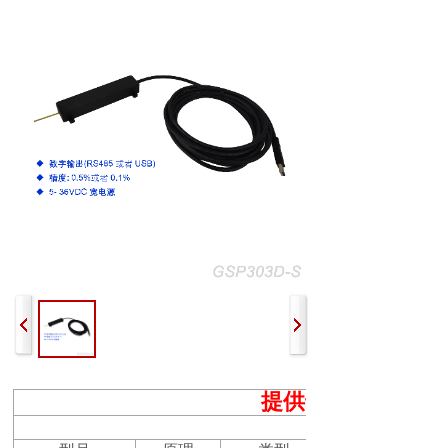
提供专业的磁场测
强磁场测量仪器