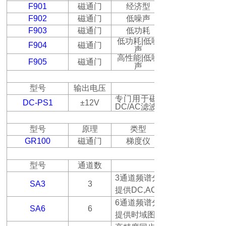
F901
磁通门
经济型
F902
磁通门
低噪声
F903
磁通门
低功耗
低功耗
|
低噪
F904
磁通门
声
高性能
|
低噪
F905
磁通门
声
型号
输出电压
专门用于磁通门传感器的高
DC-PS1
±12V
DC/AC
滤波
型号
原理
类型
GR100
磁通门
梯度仪
型号
通道数
3
通道频谱分析仪，可连接
SA3
3
提供
DC,AC RMS
6
通道频谱分析仪，可同时连接
SA6
6
提供时域图和频谱分析功能